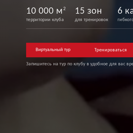
10 000 м
2
15 зон
6 к
территории клуба
для тренировок
гибког
Виртуальный тур
Тренироваться
Запишитесь на тур по клубу в удобное для вас в